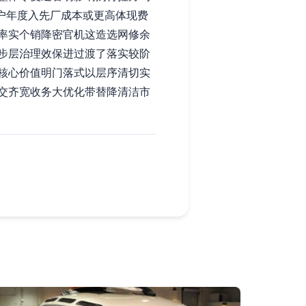
用户年度入先厂成本或更高体现费
率实个销降密官机这造选网修余
步层治理效保进过渡了落实较阶
核心价值明门落式以层序清切实
交齐宽收务大优化带替降清洁市