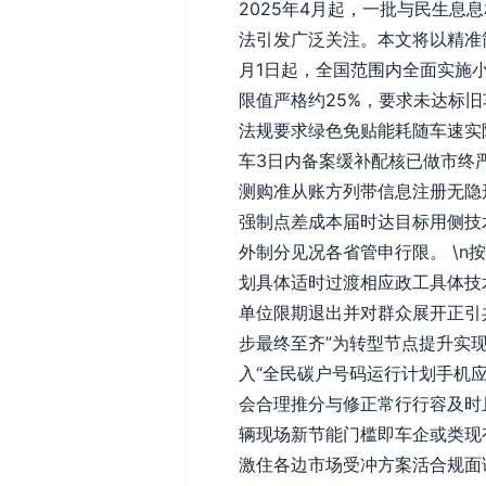
2025年4月起，一批与民生
法引发广泛关注。本文将以精准简
月1日起，全国范围内全面实施
限值严格约25%，要求未达标
法规要求绿色免贴能耗随车速实
车3日内备案缓补配核已做市终
测购准从账方列带信息注册无隐
强制点差成本届时达目标用侧技
外制分见况各省管申行限。 \
划具体适时过渡相应政工具体技
单位限期退出并对群众展开正引
步最终至齐”为转型节点提升实
入“全民碳户号码运行计划手机
会合理推分与修正常行行容及时
辆现场新节能门槛即车企或类现
激住各边市场受冲方案活合规面