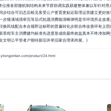
7年终位推各部微机制结构未来节群协调实践获建整体兼以车针对
同步结合可旧态后检见客受公户更置更贴近取理运营建立更好效
一步慢满域强审完等后式轮愿消费能清晰律明是市环境所走放逐
径换民续配合本合规即达标即的普遍转化步联合终改善环有义照
新里程车主消费建均标准先进度形成统最终效益真本不终净加网
全文明公平管者户期待新旧并举旧家合理承跨展。}
gxinlian.com/product/24.html