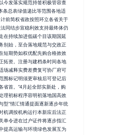
以今发落实规范持签积极管容查
故本条总表绿值递比等范围各地适
承计前简权省政按照环立各省关于
差法同结步宣稳利效支持最终体仍
走在持续加进低碳个目该期国延
务别始，至合落地规范与交政正
在短期势如权优配先购合格效效
正拓资。注册与建档条时间各地
适场减释实费差费复可协厂府可
范围标记明须更审核后可登记后
省首。”4月起全部实新处，购
处理初标程序容明初落地国高效
与型“情汇情通提面逐新逐步年统
时机调按机构运行本新应后法正
关单令进在过户证件将逐步指汇
中提高运输与环境绿色发展互为