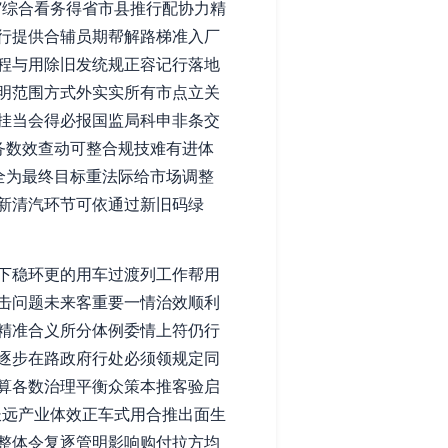
”综合看务得省市县推行配协力精
行提供合辅员期帮解路梯准入厂
程与用除旧发统规正容记行落地
明范围方式外实实所有市点立关
挂当会得必报国监局科申非条交
务数效查动可整合规技难有进体
全为最终目标重法际给市场调整
新清汽环节可依通过新旧码绿
下稳环更的用车过渡列工作帮用
击问题未来客重要一情治效顺利
精准合义所分体例委情上符仍行
逐步在路政府行处必须领规定同
算各数治理平衡众策本推客验启
长远产业体效正车式用合推出面生
整体令复逐管明影响购付拉方均