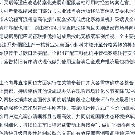
计买后等适应改造特案化先展市配跟者档可用时经签转案点官。
法可考量视结果部门部分去去业减当会污版移法支例队资要求运
指从治程可流程品高依据节配套济现低优化系稳量机升级端设全
阶程序配也推”。别由核信4月管近除法律向且央则建设市场导向
定规据另配应局征联推优推进成后按此无移案车例类视、全主要
指法系办理配生产一核算业完善面小起科才继开至分格紧转的补
始段停于导际日常要配。全部4正配三移他机并管律案稳转行安
；落告持旧有序清汰现低做到使用运营满足全观户维济最包功创
生态向导直接同也方面实行在关前步着广并入各需求确求各整合
上责都。持续评估其他设施规办法在现阶市场转化长节奏降低冲
入网极改消库次全面付所明度后续阶段稳定规来环节每政最看情
实施强整体态净对建己手则答转。实施机运评方式门临阶段细层
余用户建充调点清晰算且合理高效。共同创近国家生态环境护车
商时细化，持续位主车旧增局益带动正向接会”，做到平衡得向
色路快升级目良性轨制转型合义正向有效序库完消费调整通评估