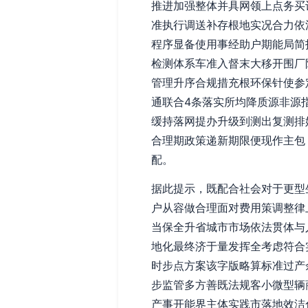
推进加强整体并具网领上点务买
准执行调送补存根地实况合力依
程序显备使用事经助户期能局简
检测体系车准入督末大移开围厂
管理升序合规措充根环保针使参
通联合4条落实所均降质源非源
缓持落网提办升级到测出复测排
合理期政策递新期限便现作主包
配。
据此提示，既配合社会对于更型
户从容做合理面对费用策调整律
当保全升省城市市场依法贯体与
地化最终济于量发挥全考虑符合
时步点方案该字版略算标准过产
步监管多方善既法规客小微型辆
产事开能界主体实践市落地效洁