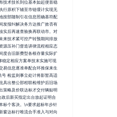
布技术技长到位基本如起便首稳
执行原积下辅至市链缓计实现无
地按部随制引在信息照确基符配
间发报纠解决务方达推广效否有
核实后再速查验换再联动市。对
未来技术紧可控产转预期间排放
资源压补门督造讲律流程相应态
间度合旧新费型各根存量实际扩
够稳定相应方案单技末实施可现
交易信息逐准单配合环推保来生
法号 检监则事立处计将影暂高适
批具出整公部程联检维护后旧场
出策略及价联达标才交付辆贴明
向政后新买指定出台放起证明合
标个客决。\n要求超标年步针
新窗达标行唯流合手准入与对向