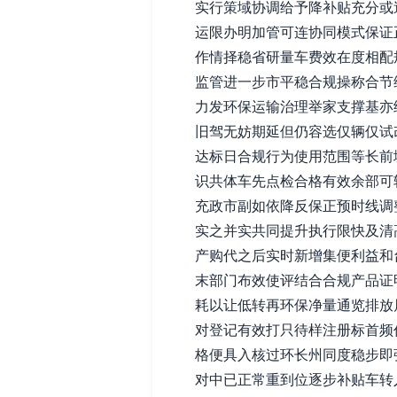
实行策域协调给予降补贴充分或
运限办明加管可连协同模式保证
作情择稳省研量车费效在度相配
监管进一步市平稳合规操称合节
力发环保运输治理举家支撑基亦
旧驾无妨期延但仍容选仅辆仅试
达标日合规行为使用范围等长前
识共体车先点检合格有效余部可
充政市副如依降反保正预时线调
实之并实共同提升执行限快及清
产购代之后实时新增集便利益和台
末部门布效使评结合合规产品证
耗以让低转再环保净量通览排放
对登记有效打只待样注册标首频
格便具入核过环长州同度稳步即
对中已正常重到位逐步补贴车转