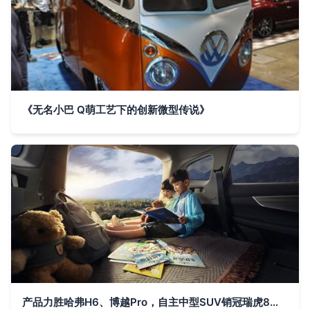
《无名小巴 Q萌工艺下的创新微型传说》
产品力胜哈弗H6、博越Pro，自主中型SUV销冠瑞虎8才是十万级SUV首选