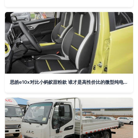
思皓e10x对比小蚂蚁甜粉款 谁才是高性价比的微型纯电汽车